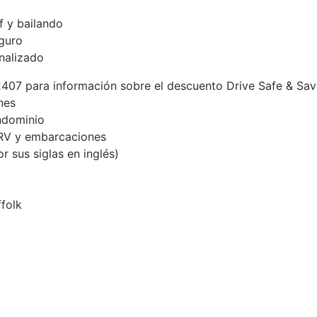
f y bailando
guro
nalizado
42407 para información sobre el descuento Drive Safe & Sa
nes
ondominio
 RV y embarcaciones
 sus siglas en inglés)
folk